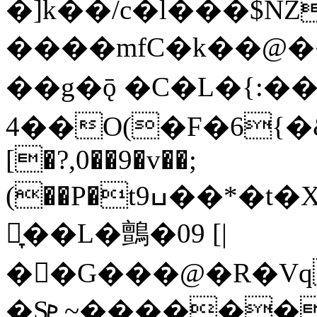
�]k��/c�l���$NZ
����mfC�k��@��.�3
��g�ǭ �C�L�{:�
4��O(�F�6{�
[�?,0��9�v��;
(��P�t9ߎ��*�t�Xz�BKAø�o^��$t%@q��_��
嵵̞��L�鸇�09 [|
��G���@�R�Vq
�Sܧ~������>������D�����f\r��AΛV�/