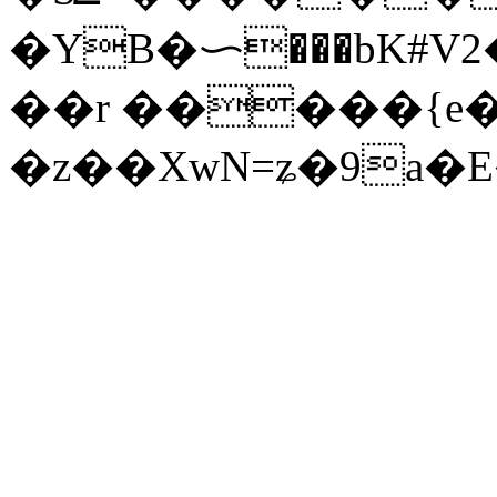
�YB�ᜑ���bK#V
��r �����{
�z��XwN=ʑ�9a�E