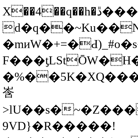
X��4��q��h�ڐ���-T<��r���
d�q��~Ku��N
�mиW�+=�Ԁ)_#o
F���ƫLStŌW�H�
�%��5K�XQ���Z
㟔
>lU��s�~�Z���
9VD}�R�����!