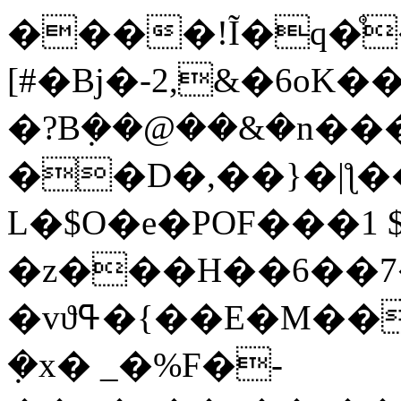
����!Ĩ�q�ͦ
[#�Bj�-2,&�6oK
�?B݂��@��&�n��
��D�,��}�|ƪ���
L�$O�e�POF���1 $�/�{y
�z���H��6��7
�vϑߟ�{��E�M���%���u˛%v��c��q�i~�Ǣ���
ܼ�x� _�%F�-