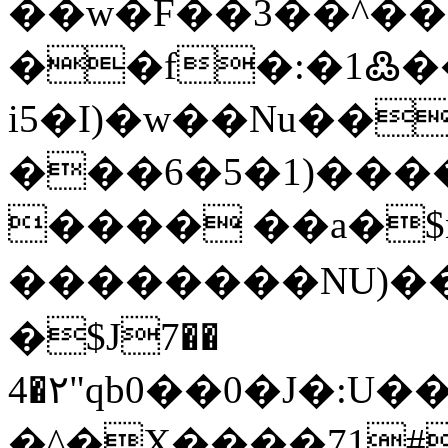
��w�F��3��^��
��f�:�1߷��As
і5�I)�w��Nu��04k�EFm�
���6�5�1)���
���� ��a�$n
��������NU)�
�$J7��
4�۲"qb0��0�J�:U
�^�X����71#