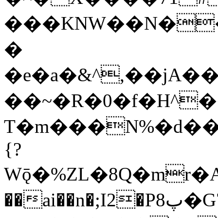
���KNW��N��i�rB߆|Ts��(e��>H���
�
�e�a�&^,��jA�
��~�R�0�f�H^�
T�m���N%�d���
{?
Wǭ�%ZL�8Q�mr�A
��ai��n�;I2�P8پ�G7�Rg��&�y����2T�@�?