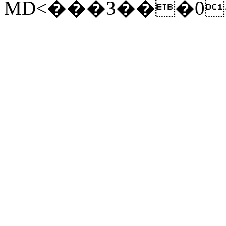
MD<���3���0