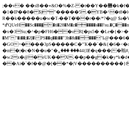
;��v� ��sB��٭&O�%�Z- �t��Y��޵�k�f��}���Q#�,�'{�!��I��O�eD����� �/
�1�IP��8� $)*"�����5.�YB�^�t8
R��k�����u�w�T-��T�҃��r��/*?�q@ $a�V�ғ
*ߝQUeH��Sc����̲�ti�28�M�z�����s��Fsu.�Ç���n�������s� �pPZoG޲��F���XI������2�n��3���~�5 R���ZJA�eչ~�8gD=Y䀤
�x�3Su;�^�p�FH6��oR[�ps5� �Le�{�>��Ƚ��vc��ۺ'84����5�~�b t����D�e��� 0
�M""�i��;�ʡ[�\ PS��q��i��"3h�&�����
�GO=����3pS�����C�"Ҡ��`�&{�6�<�o�ۯ�V$�w��xZ&�=K��V9,K�O�@�f��q���a��w�~ �N�<��8ȇ�஧�{� 4Ů
�m�|�c�N��u�"�؏��� ���44{IɆ�q���|�䩺#܄^d��l2�l����� �j%�[��x��c�M�%�ѷx�7��A�Y�x����2'�-
�w2x�@�eUK��X.��p��g�k�y*k�d�