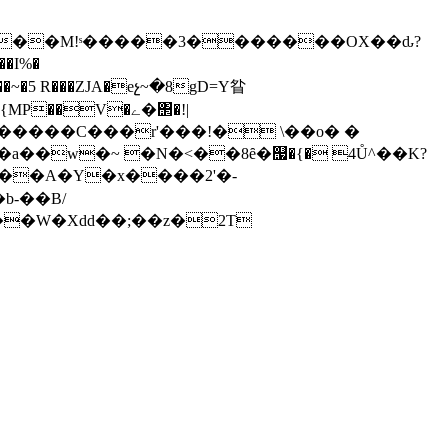
��-���M!ˢ�����3�������OX��ԃ?
��I%�
��fD�����C���r'���!� \��o� �
b-��B/
�*�|V����������}ft���L$'i�S����Z�'����H�p��2���b��'W���׆3� ���W�Xdd��;��z�2T