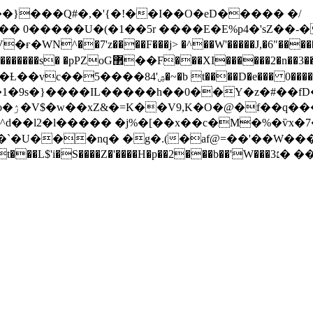
�l�� 0�����U�(�1��5r ����E�E%p4�'sZ
�WN^��7'z����F���j> �^��W'�����J,�6"����
����{MP��V�ے�΢�!|
"ҍ@���6�1�9s�}����IL�����h��0��Y�z�#
^��K?
`�U���nq� �g�.(�af@=��'��W���
��Ai�`�f��@�[�