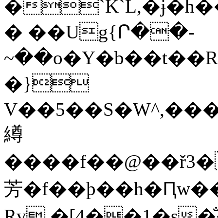
�`K`L,�ɉ�h
� ��Ug{Ր��-
~��o�Y�b��t��
�}
V��5��S�W^,���
繜
����f��@��ř3�
芳�f��ϸ��h�Ԥw�
Rv.�[4��1�s�̐�