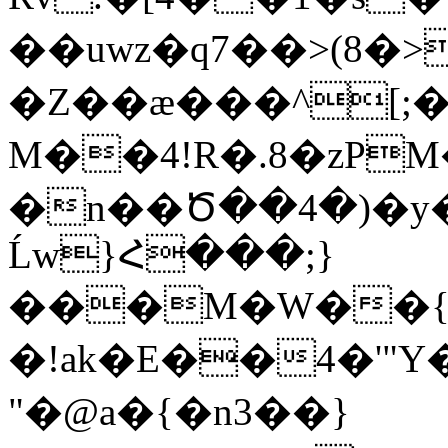
��uwz�q7��>(8�>
�Z��æ���^[;�
M��4!R�.8�zPM����
�n��Ծ��4�)�y�
Ĺw}Հ���;}
���M�W��{�
�!ak�E��4�'"
"�@a�{�n3��}