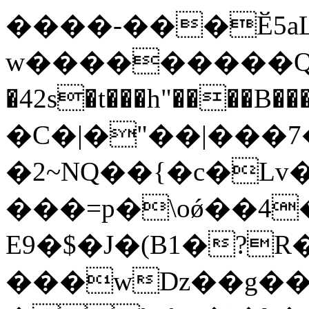
����-���Ӗ5a
ԝ���������Q
�42s�t���h"���
�C�|�"��|���7
�2~NQ��{�c�Lv���ܛ�o%�ئ&�($$�H��
���=p�\oǿ��4
E9�$�J�(B1�?R
���wDz��g��|XJ7:�