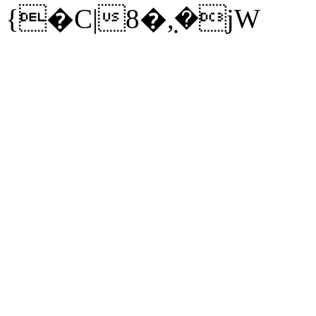
{�C|8�ܼ,�jW