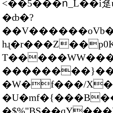
<��5���ո_L��i趸
�ȸ�?
��V������oVb�
hɻ�r���Z��p0
T�����WW���
��������}�
�W�f���/X
�U�mf�{���B�
�$%"BS��qY���