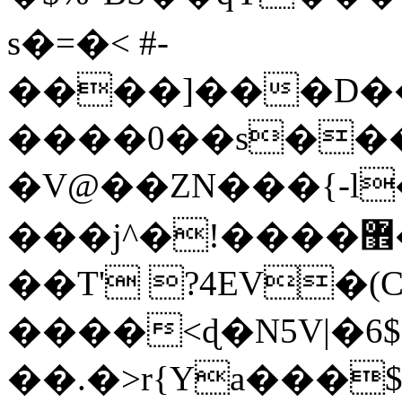
s�=�< #-
����]���D��
����0��s��
�V@��ZN���{-l
���j^�!����޾���)q��ߴ��S�
��T' ?4EV�(
����<ɖ�N5V|�6
��.�>r{Ya���