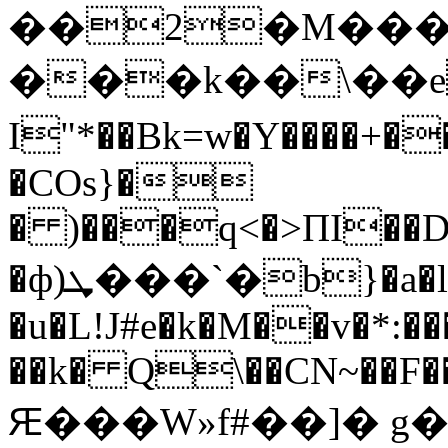
��2�M���
���k��\��e
I"*��Bk=w�Y����+�
�COs}�
� )���q<�>ΠI��D]Z(˘I�۝��
�ф)ܜ���`�b}�a�l�t�
�u�L!J#e�k�M��v�*:�
��k� Q\��CN~��F�
Ԙ���W»f#��]� g�