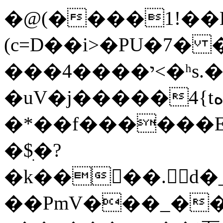
�@(����1!��E
(c=D��i>�PU�7�
���4����י<�ʰs.���6��%��m9�\���1��7
�uV�j�����4{tه��!
�*��f������E�
�$ׅ�?
�k����. d�
��PmV���_��