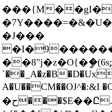
���{M��gI�
�7Y����=�&�U�J
�J���
�I�9�����
��8"j�z�O{�ީ�(6
`��_A�z�B�D�Ux
A�U��CM��OJ^�:&I �
�ح���$E��Ը.�-�h�5�ź[