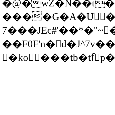
�@�wZ�N��t�U
����G�A�U�S
7���JEc#'��*�"~
��F0F'n�d�J^7
�ko ���tb�tfٓ