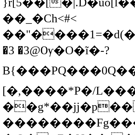
}r[5��[�|.D�uo[
��_�Ch<#<
�3 �3@Ѹ�O�ĩ�-?
B{���PQ���0Q�
[�,����*P�/L�
��g*��jj�p�
��������Fg���