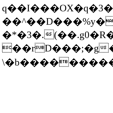
q��I���OX�q�3
��^��D���%y�
�*�3�.(��.g0�R
��rD���;�g
\�b���������