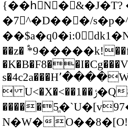
{��hِN�&�J�T?
�7^�D���/s�p
��$a�q0�i:0dk1�N�r��מW�,�H[`q�v�ݙ?
��z� ֠*9�����k!��
�K�B�F8��I�Cg���
s�4c2a���H՚����
 U<�X�<��1
�����5ֱ�`U�[v
N�W�O��8�[O!=