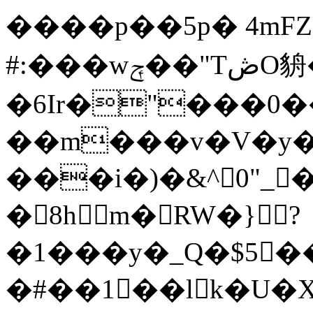
����p��5p� 4mFZe
#:���wݼ��"TڞO貈��-4.��,�O ����:�_
�6Ir�"���0
��m���v�V�y�
���i�)�&^0"_�
�8hm�RW�}?
�1���y�_Q�$5
�#��1��lk�U�